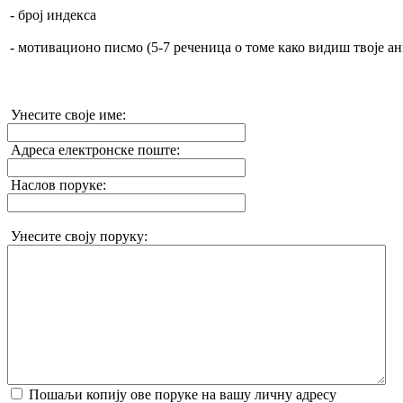
- број индекса
- мотивационо писмо (5-7 реченица о томе како видиш твоје а
Унесите своје име:
Адреса електронске поште:
Наслов поруке:
Унесите своју поруку:
Пошаљи копију ове поруке на вашу личну адресу