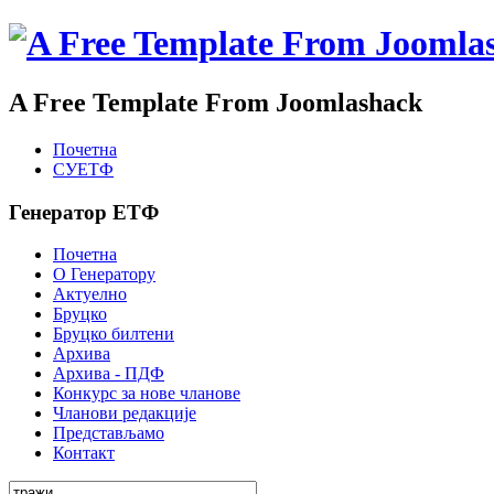
A Free Template From Joomlashack
Почетна
СУЕТФ
Генератор ЕТФ
Почетна
О Генератору
Актуелно
Бруцко
Бруцко билтени
Архива
Архива - ПДФ
Конкурс за нове чланове
Чланови редакције
Представљамо
Контакт