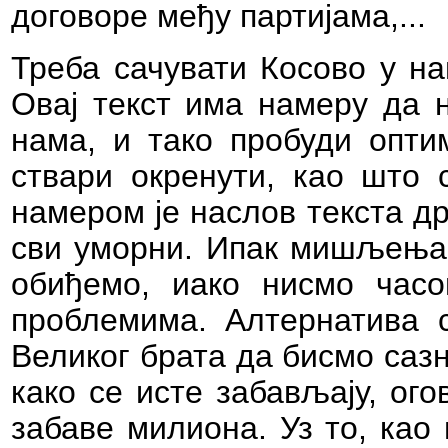
договоре међу партијама,...
Треба сачувати Косово у на
Овај текст има намеру да н
нама, и тако пробуди опти
ствари окренути, као што 
намером је наслов текста др
сви уморни. Ипак мишљења 
обиђемо, иако нисмо часо
проблемима. Алтернатива 
Великог брата да бисмо саз
како се исте забављају, огов
забаве милиона. Уз то, као