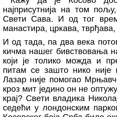
Кажу да је Косово доб
најприсутнија на том пољу,
Свети Сава. И од тог вре
манастира, цркава, тврђава, 
И од тада, па два века потом
кичма нашег бивствовања на
који је толико можда и пр
питам се зашто нико није 
Лазар није помогао Мрњавч
кроз мит једино он не оптужу
крај? Свети владика Никола
седећи у лондонским парков