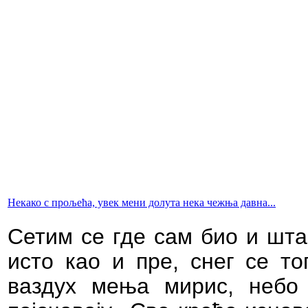
Некако с прољећа, увек мени долута нека чежња давна...
Сетим се где сам био и шта
исто као и пре, снег се то
ваздух мења мирис, небо