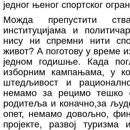
једног њеног спортског огран
Можда препустити ст
институцијама и политичар
нису ни спремни нити спо
живот? А поготову у време 
једном годишње. Када пог
изборним кампањама, у ко
штедљивост и рационалн
немамо за рецимо тешко о
родитеља и коначно,за људе
опет, немамо довољно, фин
пројекте, развој туризма