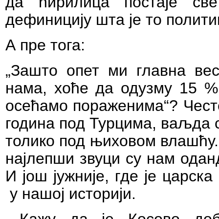
да ћирилица постаје св
дефиницију шта је то политик
А пре тога:
„Зашто опет ми главна вес
нама, хоће да одузму 15 % 
осећамо пораженима“? Чест
година под Турцима, ваљда 
толико под њиховом влашћу.
најлепши звуци су нам одан
И још јужније, где је царск
у нашој историји.