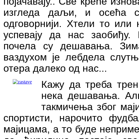
појачавају.. Све креће изно
изгледа даљи, и осећа 
одговорнији. Хтели то или 
успевају да нас заобиђу.
почела су дешавања. Зим
ваздухом је лебдела слутња
отера далеко од нас...
Кажу да треба трен
нека дешавања. Али
такмичења због маји
спортисти, нарочито фудб
мајицама, а то буде неприме