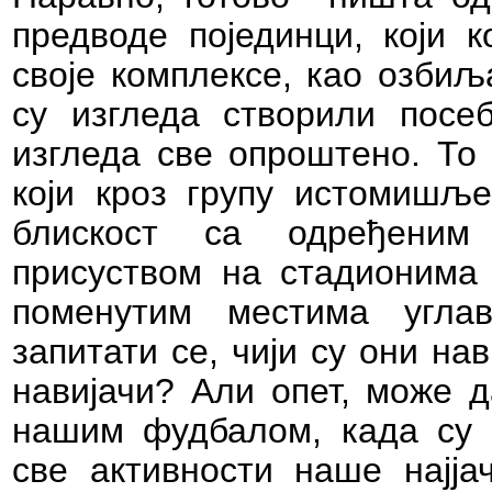
предводе појединци, који к
своје комплексе, као озби
су изгледа створили посебн
изгледа све опроштено. То 
који кроз групу истомишљен
блискост са одређеним
присуством на стадионима
поменутим местима угла
запитати се, чији су они на
навијачи? Али опет, може д
нашим фудбалом, када су 
све активности наше најја