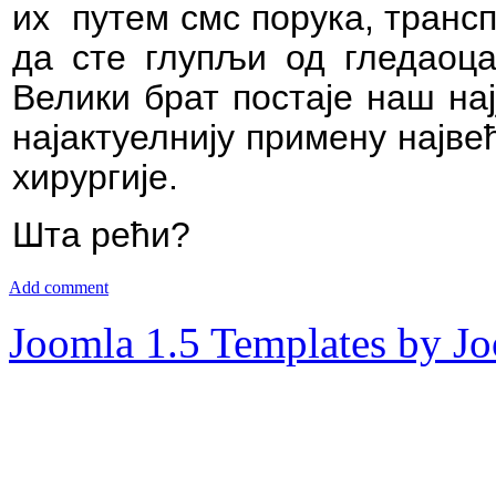
их
путем смс порука, транс
да сте глупљи од гледаоца
Велики брат постаје наш нај
најактуелнију примену најв
хирургије.
Шта рећи?
Add comment
Joomla 1.5 Templates by J