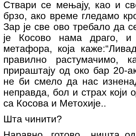
Ствари се мењају, као и св
брзо, ако време гледамо кр
Зар је све ово требало да 
је Косово нама драго, и 
метафора, која каже:“Ливад
правилно растумачимо, 
прираштају од око бар 20-а
не би смело да нас изнена
неправда, бол и страх који
са Косова и Метохије..
Шта чинити?
Наравно, готово
ништа од