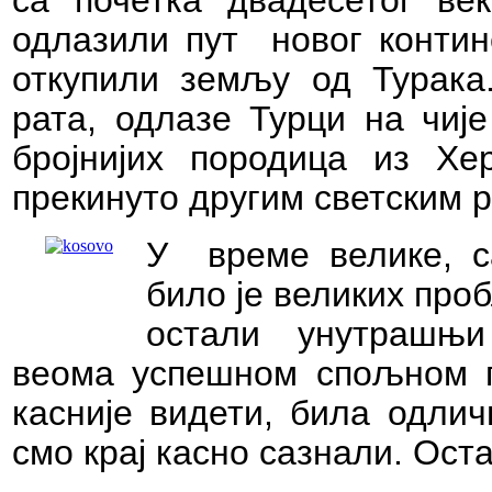
са почетка двадесетог ве
одлазили пут
новог контин
откупили земљу од Турака.
рата, одлазе Турци на чиј
бројнијих породица из Хе
прекинуто другим светским р
У
време велике, 
било је великих про
остали унутрашњи
веома успешном спољном по
касније видети, била одлич
смо крај касно сазнали. Остат