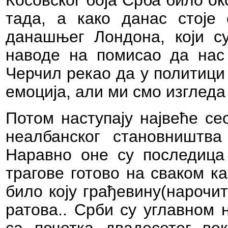
Косовског боја Срба било о
тада, а како данас стоје
данашњег Лондона, који су
наводе на помисао да нас 
Черчил рекао да у политици
емоција, али ми смо изгледа
Потом наступају највеће се
неалбанског становништв
Наравно оне су последица 
трагове готово на сваком ка
било коју грађевину(нарочит
ратова.. Срби су углавном 