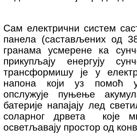
Сам електрични систем саст
панела (састављених од 38
гранама усмерене ка сунч
прикупљају енергују су
трансформишу је у електр
напона који уз помоћ ур
опслужује пуњење акумул
батерије напајају лед свет
соларног дрвета
које м
осветљавају простор од кон