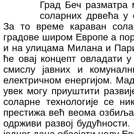
Град Беч разматра 
соларних дрвећа у 
За то време караван сола
градове широм Европе а пор
и на улицама Милана и Пари
ће овај концепт овладати у
смислу јавних и комуналн
електричном енергијом. Ма
увек могу приуштити развиј
соларне технологије се ни
престижа већ веома озбиља
одрживи развој будућности.