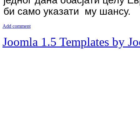
једног дана обасјати целу Е
би само указати
му шансу.
Add comment
Joomla 1.5 Templates by J