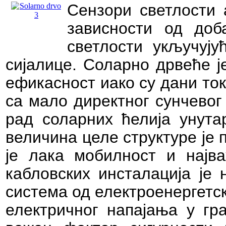
Сензори светлости 
зависности од доб
светлости укључуј
сијалице. Соларно дрвеће ј
ефикасност иако су дани то
са мало директног сунчевог
рад соларних ћелија унута
величина целе структуре је
је лака мобилност и најва
кабловских инсталација је 
система од електроенергетс
електричног напајања у гр