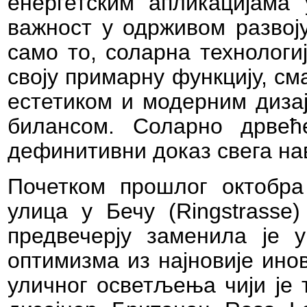
енергетским апликацијама 
важност у одрживом развој
само то, соларна технологи
своју примарну функцију, с
естетиком и модерним диза
билансом. Соларно дрвећ
дефинитивни доказ свега на
Почетком прошлог октобра 
улица у Бечу (
Ringstrasse
)
предвечерју заменила је 
оптимизма из најновије ино
уличног осветљења чији је 