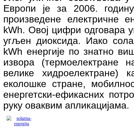
Европи је за 2006. годин
произведене електричне ен
kWh
. Овој цифри одговара 
угљен диоксида. Иако сол
kWh
енергије по знатно виш
извора (термоелектране н
велике хидроелектране) 
еколошке стране, мобилно
енергетски-ефикасних потр
руку оваквим апликацијама.