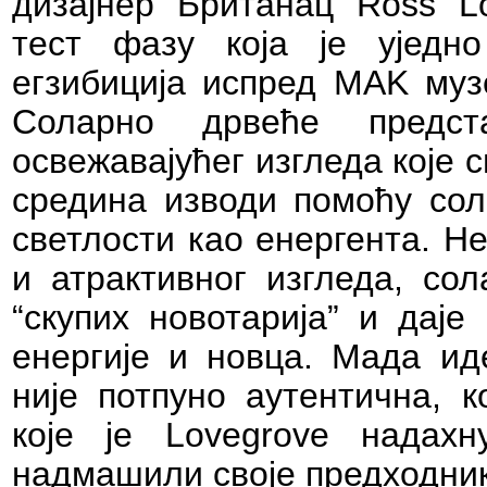
дизајнер Британац
Ross L
тест фазу која је уједн
егзибиција испред МАK муз
Соларно дрвеће предст
освежавајућег изгледа које 
средина изводи помоћу сол
светлости као енергента. Н
и атрактивног изгледа, со
“скупих новотарија” и даје
енергије и новца. Мада ид
није потпуно аутентична, к
које је
Lovegrove
надахну
надмашили своје предходник