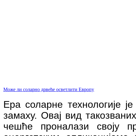
Може ли соларно дрвеће осветлити Европу
Ера соларне технологије ј
замаху. Овај вид такозвани
чешће проналази своју п