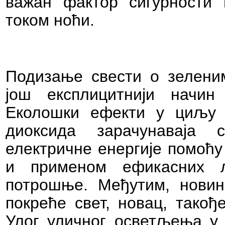
важан фактор сигурности 
током ноћи.
Подизање свести о зеленим
још експлицитнији начин
Еколошки ефекти у циљу 
диоксида зарачунаваја
електричне енергије помоћу
и применом ефикасних л
потрошње. Међутим, новин
покреће свет, новац, такођ
Улог уличног осветљења у 