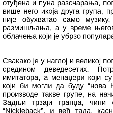
отуђена и пуна разочарања, по
више него икоја друга група, п
није обухватао само музику,
размишљања, а у време његов
облачења који је убрзо популар
Свакако је у наглој и великој п
средином деведесетих. Пот
имитатора, а менаџери који с
који би могли да буду
“
нова 
производе такве групе, на нач
Задњи трзаји гранџа, чини
“
Nickleback
”
, и већ тада, касн