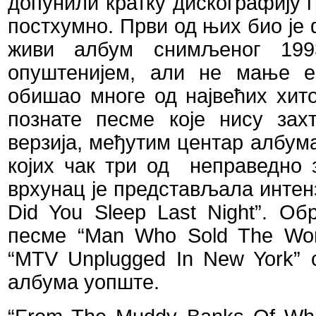
допунили кратку дискографију 
постхумно. Први од њих био је
живи албум снимљеног 1993
опуштенијем, али не мање е
обишао многе од највећих хит
познате песме које нису зах
верзија, међутим центар албум
којих чак три од
неправедно 
врхунац је представљала интен
Did
You
Sleep
Last
Night
”. Об
песме “
Man
Who
Sold
The
Wor
“
MTV
Unplugged
In
New
York
” 
албума уопште.