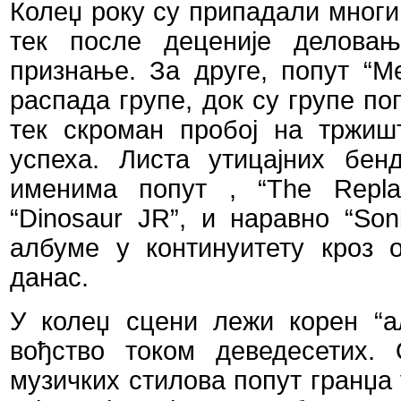
Колеџ року су припадали многи
тек после деценије деловањ
признање. За друге, попут
“
Me
распада групе, док су групе п
тек скроман пробој на тржиш
успеха. Листа утицајних бе
именима попут , “
The
Repl
“
Dinosaur
JR
”, и наравно “
Son
албуме у континуитету кроз 
данас.
У колеџ сцени лежи корен
“
а
вођство током деведесетих.
музичких стилова попут гранџа 