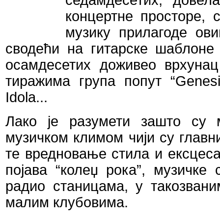
седамдесетих, дове
концертне просторе, 
музику прилагоде ови
сводећи на гитарске шаблоне 
осамдесетих доживео врхунац
тиражима група попут “
Genes
Idola
...
Лако је разумети зашто су 
музичком климом чији су главн
те вредновање стила и ексцеса
појава
“
колеџ рока
”
, музичке 
радио станицама, у такозван
малим клубовима.