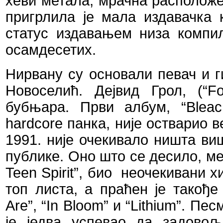
хеви метала, мрачна расположе
пригрлила је мала издавачка
статус издавањем низа компи
осамдесетих.
Нирвану су основали певач и г
Новоселић. Дејвид Грол, (“
F
бубњара. Први албум, “
Bleac
hardcore
панка, није остварио ве
1991
.
није очекивало ништа ви
публике. Оно што се десило, међ
Teen
Spirit
”, био
неочекивани хи
топ листа, а праћен је такођ
Are
”, “
In
Bloom
” и “
Lithium
”. Пес
је једва успевао да задово