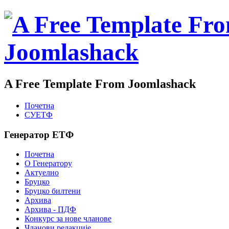
A Free Template From Joomlashack
Почетна
СУЕТФ
Генератор ЕТФ
Почетна
О Генератору
Актуелно
Бруцко
Бруцко билтени
Архива
Архива - ПДФ
Конкурс за нове чланове
Чланови редакције