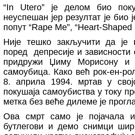
“
In
Utero
” је делом био поку
неуспешан јер резултат је био 
попут “
Rape
Me
”, “
Heart
-
Shaped
Није тешко закључити да је 
поред
депресије и зависности 
придружи Џиму Морисону и Ј
самоубица. Како већ рок-ен-ро
8. априла 1994. мртав у свој
покушаја самоубиства у току п
метка без веће дилеме је прог
Ова смрт само је појачала и
бутлегови и демо снимци шир