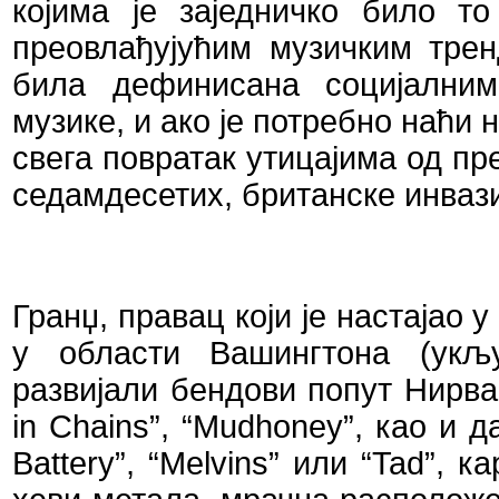
којима је заједничко било т
преовлађујућим музичким трен
била дефинисана социјалним
музике, и ако је потребно наћи 
свега повратак утицајима од пр
седамдесетих, британске инвази
Гранџ, правац који је настајао 
у области Вашингтона (укљу
развијали бендови попут Нирва
in
Chains
”, “
Mudhoney
”, као и 
Battery
”, “
Melvins
” или “
Tad
”, к