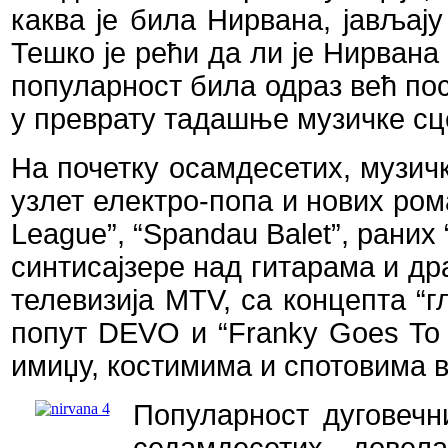
каква је била Нирвана, јављају
Тешко је рећи да ли је Нирвана
популарност била одраз већ пос
у преврату тадашње музичке сце
На почетку осамдесетих, музич
узлет електро-попа и нових ром
League
”, “
Spandau
Balet
”, раних 
синтисајзере над гитарама и д
телевизија
MTV
, са концепта “
попут
DEVO
и “
Franky
Goes
To
имиџу, костимима и спотовима в
Популарност дуговечни