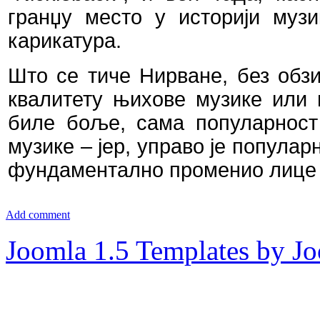
гранџу место у историји муз
карикатура.
Што се тиче Нирване, без обзи
квалитету њихове музике или н
биле боље, сама популарност 
музике – јер, управо је популар
фундаментално променио лице 
Add comment
Joomla 1.5 Templates by J