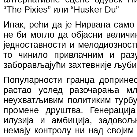
“
The
Pixies
”
или
“
Husker
Du
”
Ипак, рећи да је Нирвана само
не би могло да објасни величи
једноставности и мелодиозност
то чинило привлачним и раз
заборављајући захтевније љуби
Популарности гранџа доприне
растао услед разочарања мл
неухватљивим политиким турб
промене друштва. Генерациј
илузија и амбиција, задовољ
немају контролу ни над својим