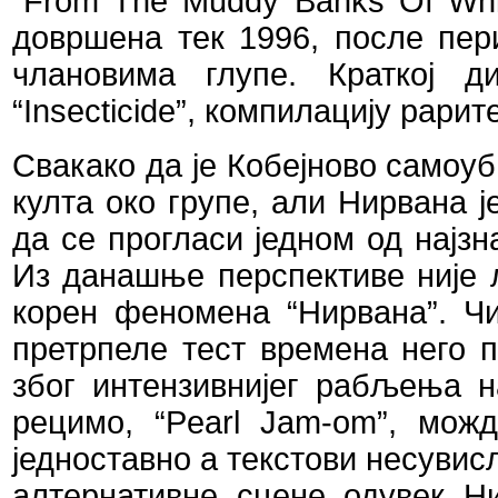
“
From
The
Muddy
Banks
Of
Wh
довршена тек 1996, после пер
члановима глупе. Краткој д
“
Insecticide
”
, компилацију рарит
Свакако да је Кобејново само
култа око групе, али Нирвана ј
да се прогласи једном од најзн
Из данашње перспективе није 
корен феномена
“
Нирвана
”
. Ч
претрпеле тест времена него 
због интензивнијег рабљења н
рецимо, “
Pearl
Jam
-
om
”, мож
једноставно а текстови несувисл
алтернативне сцене одувек Н