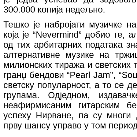
300.000 копија недељно.
Тешко је набројати музичке н
која је “
Nevermind
” добио те, а
од тих арбитарних података зна
алтернативне музике на тржи
милионских тиража и светских т
гранџ бендови
“
Pearl
Jam
”
,
“
Sou
светску популарност, а то се 
групама. Одједном, издава
неафирмисаним гитарским бе
успеху Нирване, па су многи 
прву шансу управо у том период