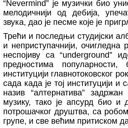
“
Nevermind
” је музички био ун
мелодичнији од дебија, упеч
звука, дао је песме које је приг
Трећи и последњи студијски алб
и неприступачнији, очигледна 
неспојиву са “
underground
” ид
предностима популарности, 
институцији главнотоковског ро
сада када је тој институцији и 
назив
“
алтернатива
”
задржан к
музику, тако је апсурд био и
потрошачког друштва, са робо
групе, и све већим притиском да