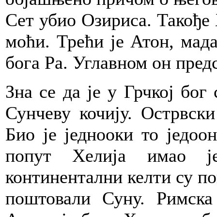
Сет убио Озириса. Такође 
моћи. Трећи је Атон, мада
бога Ра. Углавном он пред
Зна се да је у Грчкој бог 
Сунчеву кочију. Острвск
Био је једнооки то једоо
попут Хелија имао ј
континентални келти су п
поштовали Суну. Римска