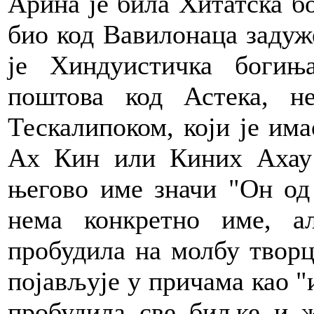
Арина је била Хитатска б
био код Вавилонаца задуж
је Хиндуистичка богињ
поштова код Астека, н
Тескалипоком, који је има
Ах Кин или Киних Ахау 
његово име значи "Он од
нема конкретно име, а
пробудила на молбу творца
појављује у причама као "и
пробудила све биљке и ж