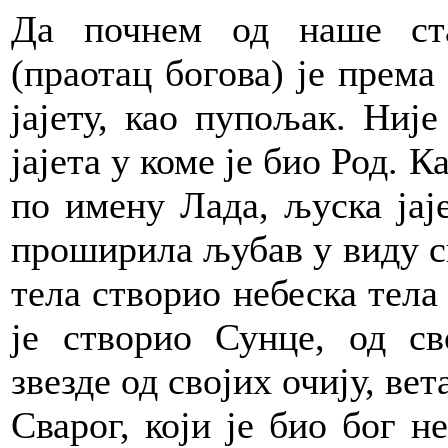
Да почнем од наше ста
(праотац богова) је према
јајету, као пупољак. Ниј
јајета у коме је био Род. 
по имену Лада, љуска јаје
проширила љубав у виду св
тела створио небеска тела
је створио Сунце, од св
звезде од својих очију, вет
Сварог, који је био бог н