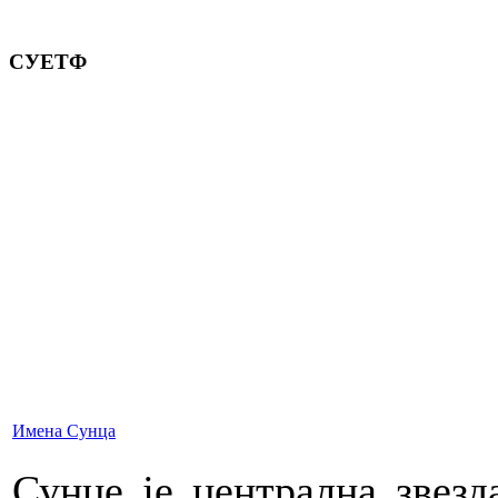
СУЕТФ
Имена Сунца
Сунце је централна звезд