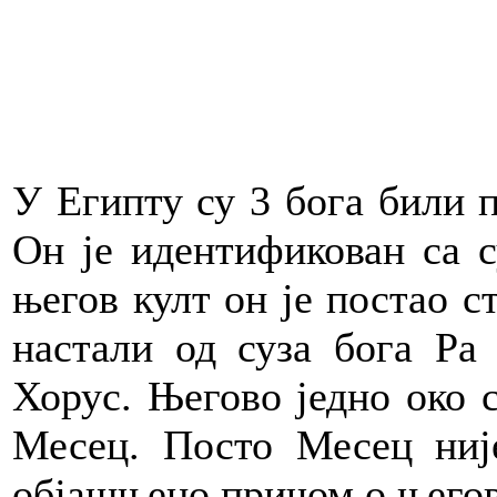
У Египту су 3 бога били п
Он је идентификован са с
његов култ он је постао с
настали од суза бога Ра
Хорус. Његово једно око с
Месец. Посто Месец није
објашњено причом о његово