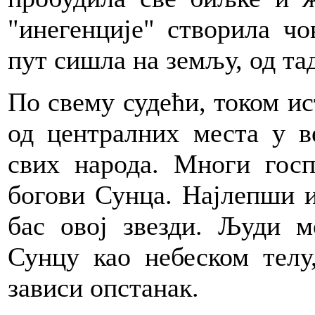
"инегенције" створила чо
пут сишла на земљу, од тад
По свему судећи, током ис
од централних места у в
свих народа. Многи госп
богови Сунца. Најлепши и
бас овој звезди. Људи 
Сунцу као небеском телу
зависи опстанак.