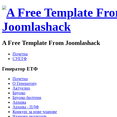
A Free Template From Joomlashack
Почетна
СУЕТФ
Генератор ЕТФ
Почетна
О Генератору
Актуелно
Бруцко
Бруцко билтени
Архива
Архива - ПДФ
Конкурс за нове чланове
Чланови редакције