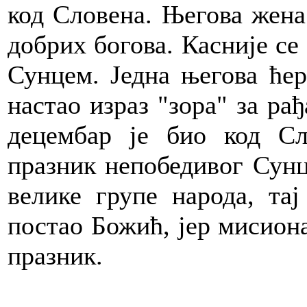
код Словена. Његова жена 
добрих богова. Касније се
Сунцем. Једна његова ћер
настао израз "зора" за ра
децембар је био код Сл
празник непобедивог Сунц
велике групе народа, та
постао Божић, јер мисиона
празник.