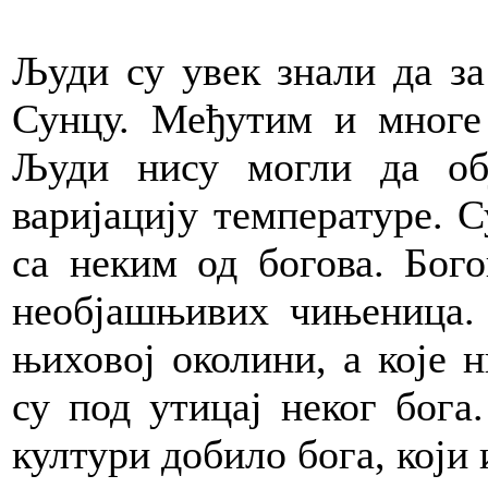
Људи су увек знали да за
Сунцу. Међутим и многе 
Људи нису могли да об
варијацију температуре. С
са неким од богова. Бого
необјашњивих чињеница. 
њиховој околини, а које н
су под утицај неког бога.
култури добило бога, који