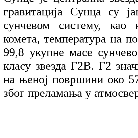
гравитација Сунца су ј
сунчевом систему, као 
комета, температура на п
99,8 укупне масе сунчево
класу звезда Г2В. Г2 зна
на њеној површини око 57
због преламања у атмосве