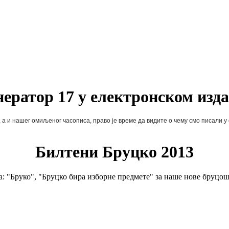
нератор 17 у електронском изд
 а и нашег омиљеног часописа, право је време да видите о чему смо писали у 
Билтени Бруцко 2013
Бруко", "Бруцко бира изборне предмете" за наше нове бруцоше, а