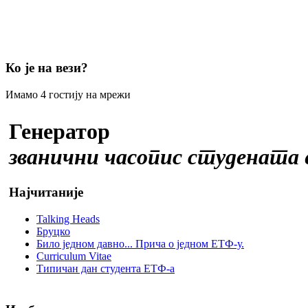
Ко је на вези?
Имамо 4 гостију на мрежи
Генератор
званични часопис студената
Најчитаније
Talking Heads
Бруцко
Било једном давно... Прича о једном ЕТФ-у.
Curriculum Vitae
Типичан дан студента ЕТФ-а