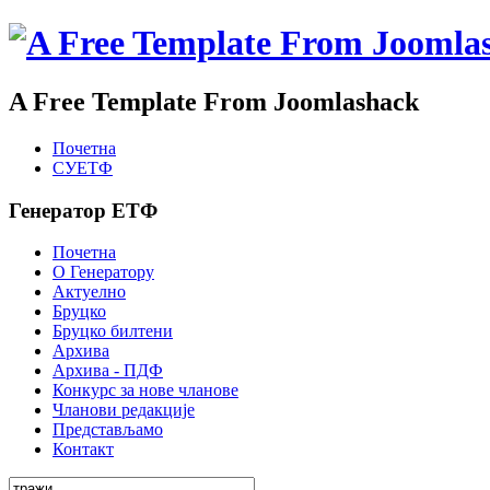
A Free Template From Joomlashack
Почетна
СУЕТФ
Генератор ЕТФ
Почетна
О Генератору
Актуелно
Бруцко
Бруцко билтени
Архива
Архива - ПДФ
Конкурс за нове чланове
Чланови редакције
Представљамо
Контакт