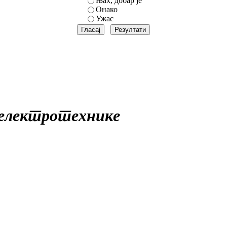
Њах, добар је
Онако
Ужас
 електротехнике