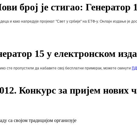
ови број је стигао: Генератор 
 деца и како напредује пројекат "Свет у србији" на ЕТФ-у. Онлајн издање је д
нератор 15 у електронском изд
ико сте пропустили да набавите свој бесплатни примерак, можете скинути
ПД
2012. Конкурс за пријем нових 
аду са својом традицијом организује