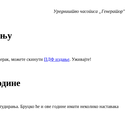
Уредништво часописа „Генератор"
ању
мерак, можете скинути
ПДФ издање
. Уживајте!
одине
тудирања. Бруцко ће и ове године имати неколико наставака