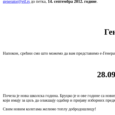
generator@etf.rs
до петка,
14. септембра 2012. године
.
Ге
Напокон, срећни смо што можемо да вам представимо е-Генера
28.0
Почела је нова школска година. Бруцко је и ове године са но
који имају за циљ да олакшају одабир и пријаву изборних пред
Свим новим колегама желимо топлу добродошлицу!