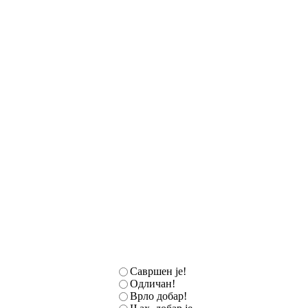
Савршен је!
Одличан!
Врло добар!