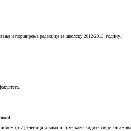
ивања и порширења редакције за школску 2012/2013. годину.
факултета.
тима!
смом (5-7 реченица о вама и томе како видите своје ангажов