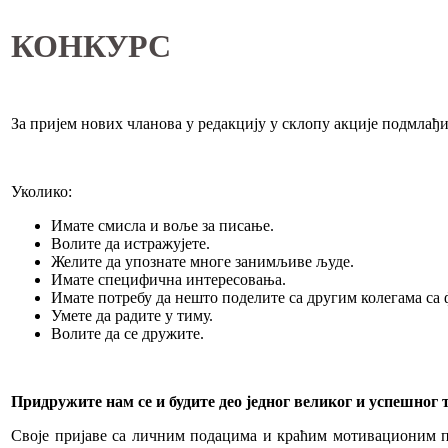
КОНКУРС
За пријем нових чланова у редакцију у склопу акције подмлађ
Уколико:
Имате смисла и воље за писање.
Волите да истражујете.
Желите да упознате многе занимљиве људе.
Имате специфична интересовања.
Имате потребу да нешто поделите са другим колегама са 
Умете да радите у тиму.
Волите да се дружите.
Придружите нам се и будите део једног великог и успешног 
Своје пријаве са личним подацима и краћим мотивационим пи