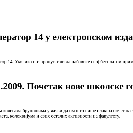
нератор 14 у електронском изд
тор 14. Уколико сте пропустили да набавите свој бесплатни при
9.2009. Почетак нове школске г
вим колегама бруцошима у жељи да им што више олакша почетак с
мета, колоквијума и свих осталих активности на факултету.