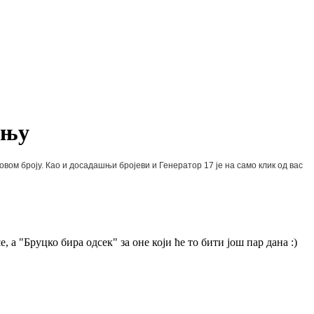
ању
овом броју. Као и досадашњи бројеви и Генератор 17 је на само клик од вас
 "Бруцко бира одсек" за оне који ће то бити још пар дана :)