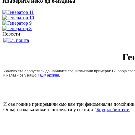
Изаберите неко од е-издања
Новости
Ге
Уколико сте пропустили да набавите свој штампани примерак 17. броја свог,
и налази се у нашој
ПДФ архиви
.
И ове године припремили смо вам три феноменална помоћника: "
Онлајн издања можете погледати у секцији "
Бруцко билтени
"