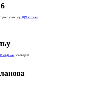
16
оступно у нашој
ПДФ архиви
.
ању
Ф издање
. Уживајте!
чланова