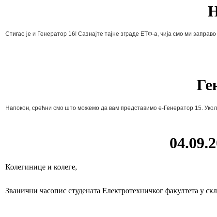
Н
Стигао је и Генератор 16! Сазнајте тајне зграде ЕТФ-а, чија смо ми заправо
Ге
Напокон, срећни смо што можемо да вам представимо е-Генератор 15. Укол
04.09.
Колегинице и колеге,
Званични часопис студената Електротехничког факултета у скл